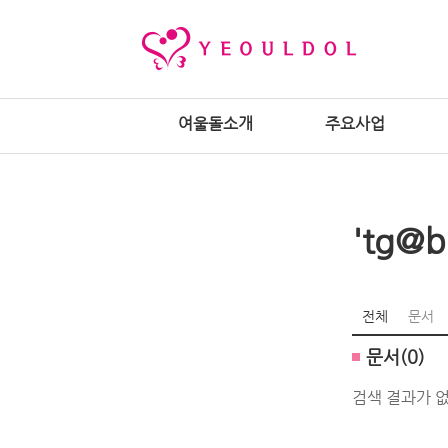
여울돌소개
주요사업
'tg@
전체
문서
문서(0)
검색 결과가 