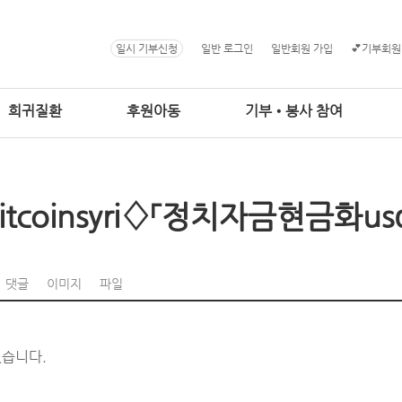
일시 기부신청
일반 로그인
일반회원 가입
💕기부회원
희귀질환
후원아동
기부•봉사 참여
bitcoinsyri♢「정치자금현금화u
댓글
이미지
파일
없습니다.