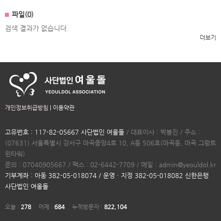
파일(0)
검색 결과가 없습니다.
더보기
개인정보취급방침
|
이용약관
고유번호 : 117-82-05667 사단법인 여울돌
/ 대표이사 : 박봉진 / 주소 :
(07631) 서울특별시 강서구 마곡중앙4로 10, A동 506호(마곡동, 마곡 그랑트
윈타워)
문의 : 07040905667 / 팩스 : 02-6442-7709 / 메일 : admin@yeouldol.kr
기부계좌 : 아동 382-05-018074 / 운영 · 지정 382-05-018082 신한은행
사단법인 여울돌
오늘 :
278
어제 :
684
누적방문자 :
822,104