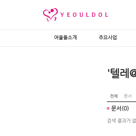
여울돌소개
주요사업
'텔레
전체
문서
문서(0)
검색 결과가 