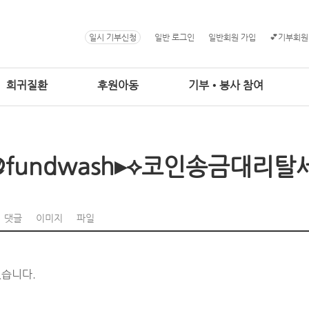
일시 기부신청
일반 로그인
일반회원 가입
💕기부회원
희귀질환
후원아동
기부•봉사 참여
@fundwash▸⟡코인송금대리탈
댓글
이미지
파일
없습니다.