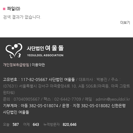
파일(0)
검색 결과가 없습니다.
더보기
개인정보취급방침
|
이용약관
고유번호 : 117-82-05667 사단법인 여울돌
/ 대표이사 : 박봉진 / 주소 :
(07631) 서울특별시 강서구 마곡중앙4로 10, A동 506호(마곡동, 마곡 그랑트
윈타워)
문의 : 07040905667 / 팩스 : 02-6442-7709 / 메일 : admin@yeouldol.kr
기부계좌 : 아동 382-05-018074 / 운영 · 지정 382-05-018082 신한은행
사단법인 여울돌
오늘 :
587
어제 :
643
누적방문자 :
820,646