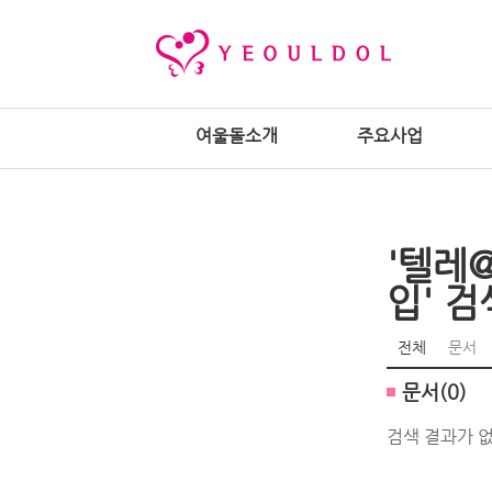
여울돌소개
주요사업
'텔레
입' 검
전체
문서
문서(0)
검색 결과가 