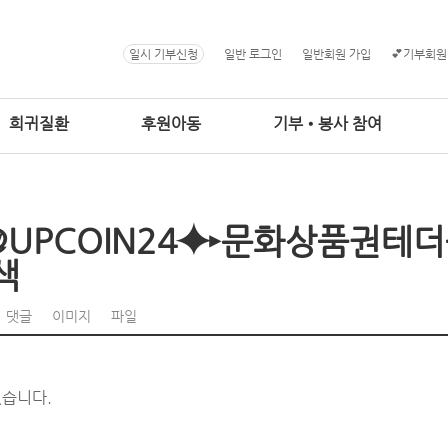
일시 기부신청
일반 로그인
일반회원 가입
💕기부회원
희귀질환
후원아동
기부•봉사 참여
@UPCOIN24⯌▸문화상품권
색
댓글
이미지
파일
없습니다.