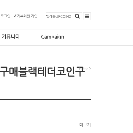
 로그인
💕기부회원 가입
커뮤니티
Campaign
테더구매블랙테더코인구
Home
>
더보기