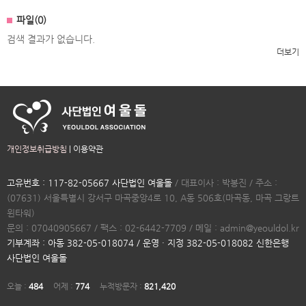
파일(0)
검색 결과가 없습니다.
더보기
개인정보취급방침
|
이용약관
고유번호 : 117-82-05667 사단법인 여울돌
/ 대표이사 : 박봉진 / 주소 :
(07631) 서울특별시 강서구 마곡중앙4로 10, A동 506호(마곡동, 마곡 그랑트
윈타워)
문의 : 07040905667 / 팩스 : 02-6442-7709 / 메일 : admin@yeouldol.kr
기부계좌 : 아동 382-05-018074 / 운영 · 지정 382-05-018082 신한은행
사단법인 여울돌
오늘 :
484
어제 :
774
누적방문자 :
821,420