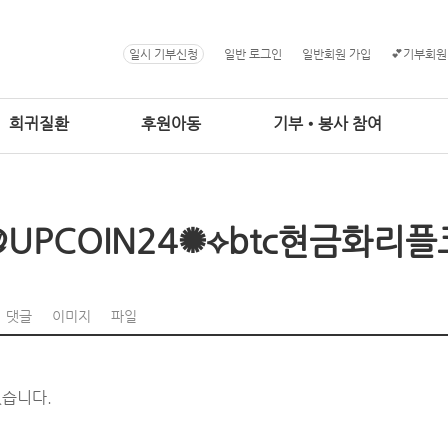
일시 기부신청
일반 로그인
일반회원 가입
💕기부회원
희귀질환
후원아동
기부•봉사 참여
@UPCOIN24✺⟡btc현금화리
댓글
이미지
파일
없습니다.