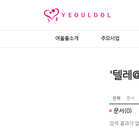
여울돌소개
주요사업
'텔레
전체
문서
문서(0)
검색 결과가 