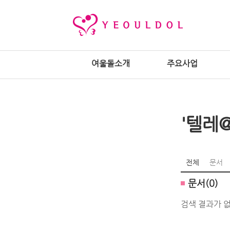
여울돌소개
주요사업
'텔레
전체
문서
문서(0)
검색 결과가 