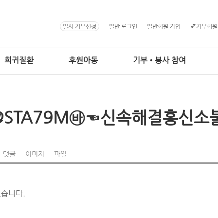
일시 기부신청
일반 로그인
일반회원 가입
💕기부회원
희귀질환
후원아동
기부•봉사 참여
@STA79M㉳☜신속해결흥신소
댓글
이미지
파일
없습니다.