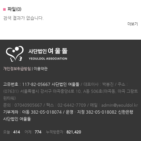
파일(0)
검색 결과가 없습니다.
더보기
개인정보취급방침
|
이용약관
고유번호 : 117-82-05667 사단법인 여울돌
/ 대표이사 : 박봉진 / 주소 :
(07631) 서울특별시 강서구 마곡중앙4로 10, A동 506호(마곡동, 마곡 그랑트
윈타워)
문의 : 07040905667 / 팩스 : 02-6442-7709 / 메일 : admin@yeouldol.kr
기부계좌 : 아동 382-05-018074 / 운영 · 지정 382-05-018082 신한은행
사단법인 여울돌
오늘 :
414
어제 :
774
누적방문자 :
821,420