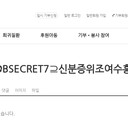
일시 기부신청
일반 로그인
일반회원 가입
💕기부회원
희귀질환
후원아동
기부•봉사 참여
@BSECRET7⊇신분증위조여수
댓글
이미지
파일
없습니다.