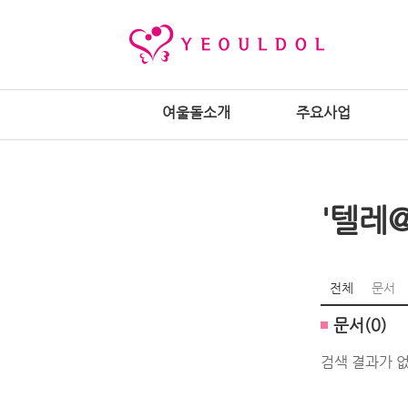
여울돌소개
주요사업
'텔레
전체
문서
문서(0)
검색 결과가 